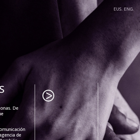
EUS.
ENG.
S
sonas. De
ue
comunicación
agencia de