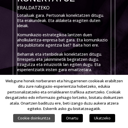
ERALDATZEKO
Lotailuak gara. Pertsonak konektatzen ditugu.
Eta erakundeak. Eta aldaketa eragiten duten
ideiak.
Komunikazio estrategikoa lantzen duen
aholkularitza-enpresa bat gara. Eta komunikazio
eta publizitate agentzia bat? Baita hori ere.
Beharrak eta irtenbideak konektatzen ditugu.
Errespetu eta jakinminetik begiratzen dugu.
Ezagutza eta intuiziotik lan egiten dugu. Eta
esperientziatik iristen gara emaitzetara.
Linking Ideas gara.
Webgune honek norberaren eta hirugarrenen cookieak erabiltzen
ditu zure nabigazio-esperientzia hobetzeko, edukia
pertsonalizatzeko eta orrialdearen trafikoa aztertzeko. Cookiak
desgaitzeko edo informazio gehiago lortzeko, bisitatu doikuntzen
atala. Onartzen badituzu ere, beti izango duzu aukera atzera
egiteko. Eskerrik asko gu bisitatzeagatik.
Cookie doinkuntza
Onartu
Ukatzeko