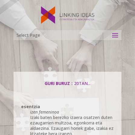
Select Page
GURI BURUZ
:: 20TAN...
esentzia
izen femeninoa
Izaki baten berezko izaera osatzen duten
ezaugarrien multzoa, egonkorra eta
aldaezina. Ezaugarri horiek gabe, izakia ez
litzateke bera izango.