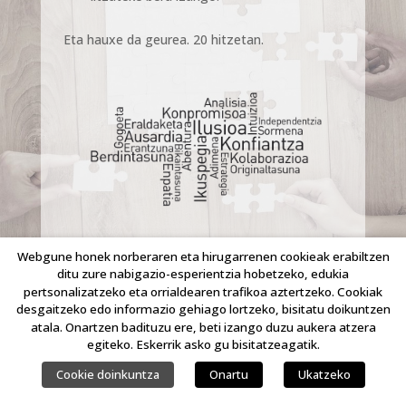
Eta hauxe da geurea. 20 hitzetan.
Webgune honek norberaren eta hirugarrenen cookieak erabiltzen
ditu zure nabigazio-esperientzia hobetzeko, edukia
pertsonalizatzeko eta orrialdearen trafikoa aztertzeko. Cookiak
desgaitzeko edo informazio gehiago lortzeko, bisitatu doikuntzen
COPYRIGHT © 2023 LINKING IDEAS. ESKUBIDE GUZTIAK ERRESERBATUTA.
atala. Onartzen badituzu ere, beti izango duzu aukera atzera
egiteko. Eskerrik asko gu bisitatzeagatik.
Cookie doinkuntza
Onartu
Ukatzeko