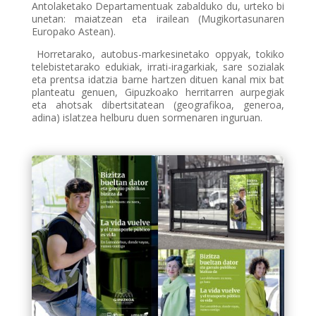
Antolaketako Departamentuak zabalduko du, urteko bi
unetan: maiatzean eta irailean (Mugikortasunaren
Europako Astean).
Horretarako, autobus-markesinetako oppyak, tokiko
telebistetarako edukiak, irrati-iragarkiak, sare sozialak
eta prentsa idatzia barne hartzen dituen kanal mix bat
planteatu genuen, Gipuzkoako herritarren aurpegiak
eta ahotsak dibertsitatean (geografikoa, generoa,
adina) islatzea helburu duen sormenaren inguruan.