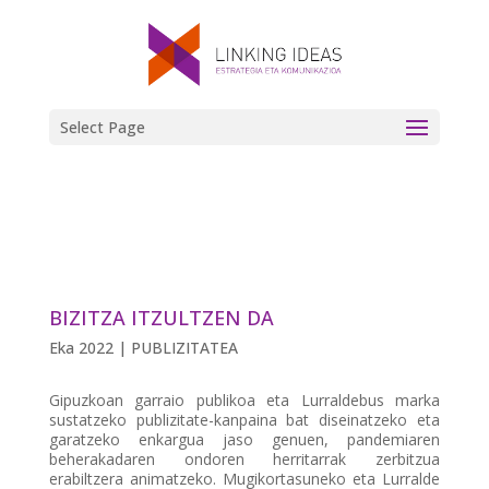
Select Page
BIZITZA ITZULTZEN DA
Eka 2022
|
PUBLIZITATEA
Gipuzkoan garraio publikoa eta Lurraldebus marka
sustatzeko publizitate-kanpaina bat diseinatzeko eta
garatzeko enkargua jaso genuen, pandemiaren
beherakadaren ondoren herritarrak zerbitzua
erabiltzera animatzeko. Mugikortasuneko eta Lurralde