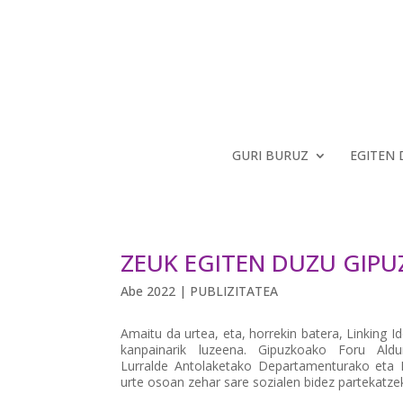
GURI BURUZ
EGITEN
ZEUK EGITEN DUZU GIP
Abe 2022
|
PUBLIZITATEA
Amaitu da urtea, eta, horrekin batera, Linking I
kanpainarik luzeena. Gipuzkoako Foru Ald
Lurralde Antolaketako Departamenturako eta L
urte osoan zehar sare sozialen bidez partekatze