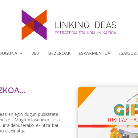
 DUGUNA
360º
BEZEROAK
ESKARMENTUA
ESAIGUZ
UZKOA…
deas-en egin dugun publizitate-
undiko Mugikortasuneko eta
urraldebuserako ekintza bat,
ko diseinatua.