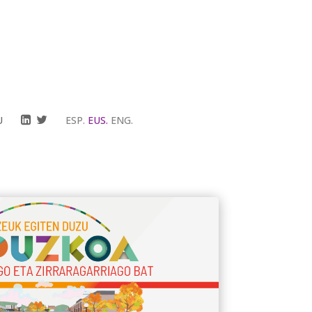
U
ESP.
EUS.
ENG.