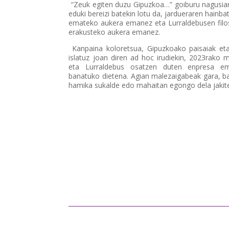
“Zeuk egiten duzu Gipuzkoa…” goiburu nagusiare
eduki bereizi batekin lotu da, jardueraren hainba
emateko aukera emanez eta Lurraldebusen filoso
erakusteko aukera emanez.
Kanpaina koloretsua, Gipuzkoako paisaiak eta
islatuz joan diren ad hoc irudiekin, 2023rako 
eta Lurraldebus osatzen duten enpresa ema
banatuko dietena. Agian malezaigabeak gara, ba
hamika sukalde edo mahaitan egongo dela jakite