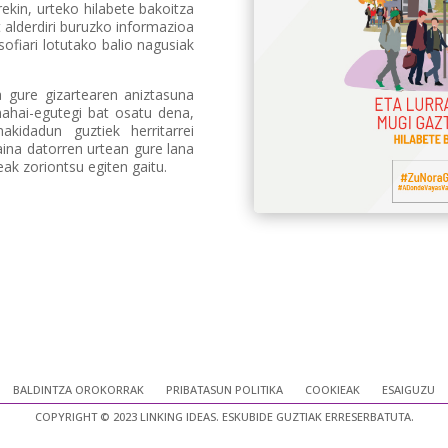
kin, urteko hilabete bakoitza
t alderdiri buruzko informazioa
fiari lotutako balio nagusiak
 gure gizartearen aniztasuna
mahai-egutegi bat osatu dena,
kidadun guztiek herritarrei
ina datorren urtean gure lana
ak zoriontsu egiten gaitu.
BALDINTZA OROKORRAK
PRIBATASUN POLITIKA
COOKIEAK
ESAIGUZU
COPYRIGHT © 2023 LINKING IDEAS. ESKUBIDE GUZTIAK ERRESERBATUTA.