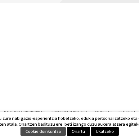
BALDINTZA OROKORRAK
PRIBATASUN POLITIKA
COOKIEAK
ESAIGUZU
 zure nabigazio-esperientzia hobetzeko, edukia pertsonalizatzeko eta o
COPYRIGHT © 2023 LINKING IDEAS. ESKUBIDE GUZTIAK ERRESERBATUTA.
zen atala. Onartzen badituzu ere, beti izango duzu aukera atzera egiteko
Cookie doinkuntza
Onartu
Ukatzeko