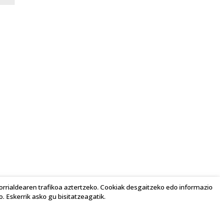
rrialdearen trafikoa aztertzeko. Cookiak desgaitzeko edo informazio
. Eskerrik asko gu bisitatzeagatik.