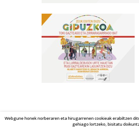
Webgune honek norberaren eta hirugarrenen cookieak erabiltzen ditu
gehiago lortzeko, bisitatu doikunt