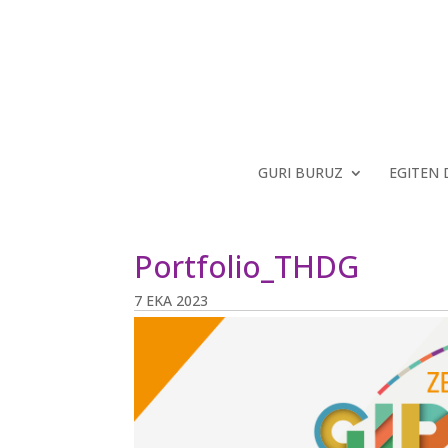
GURI BURUZ
EGITEN
Portfolio_THDG
7 EKA 2023