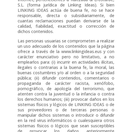
S.L. (forma jurídica de Linking Ideas). Si bien
LINKING IDEAS actúa de buena fe, no se hace
responsable, directa o subsidiariamente, de
cuantas reclamaciones puedan derivarse de la
calidad, fiabilidad, exactitud o corrección de
dichos contenidos.
Las personas usuarias se comprometen a realizar
un uso adecuado de los contenidos que la página
ofrece a través de la www.linkingideas.eus y con
carácter enunciativo pero no limitativo, a no
emplearlos para: (i) incurrir en actividades ilícitas,
ilegales o contrarias a la buena fe, la moral, las
buenas costumbres y/o al orden o a la seguridad
pública; (ii) difundir contenidos, comentarios o
propaganda de carácter racista, xenófobo,
pornográfico, de apología del terrorismo, que
atenten contra la juventud o la infancia o contra
los derechos humanos; (iii) provocar daños en los
sistemas físicos y lógicos de LINKING IDEAS o de
sus proveedores o de terceras personas o
manipular dichos sistemas o introducir o difundir
en la red virus informáticos o cualesquiera otros
sistemas físicos o lógicos que sean susceptibles
de provocar los daños anteriormente