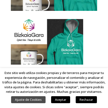
Este sitio web utiliza cookies propias y de terceros para mejorar tu
experiencia de navegación, personalizar el contenido y analizar el
COPYRIGHT © 2023 LINKING IDEAS. TODOS LOS DERECHOS RESERVADOS.
tráfico de la página. Para deshabilitarlas u obtener más información,
visita ajustes de cookies. Si clicas sobre "aceptar", siempre podrás
retirar tu autorización en ajustes. Muchas gracias por visitarnos.
Ajuste de Cookies
Aceptar
Rechazar