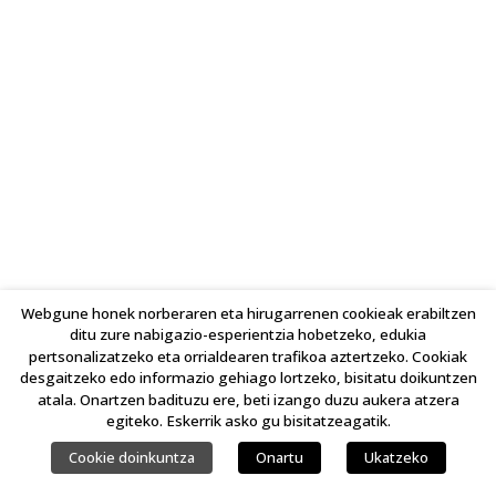
Webgune honek norberaren eta hirugarrenen cookieak erabiltzen
ditu zure nabigazio-esperientzia hobetzeko, edukia
pertsonalizatzeko eta orrialdearen trafikoa aztertzeko. Cookiak
desgaitzeko edo informazio gehiago lortzeko, bisitatu doikuntzen
atala. Onartzen badituzu ere, beti izango duzu aukera atzera
egiteko. Eskerrik asko gu bisitatzeagatik.
Cookie doinkuntza
Onartu
Ukatzeko