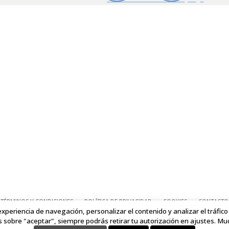
TÉRMINOS Y CONDICIONES
POLÍTICA DE PRIVACIDAD
COOKIES
CONTACTO
experiencia de navegación, personalizar el contenido y analizar el tráfic
COPYRIGHT © 2023 LINKING IDEAS. TODOS LOS DERECHOS RESERVADOS.
as sobre "aceptar", siempre podrás retirar tu autorización en ajustes. Mu