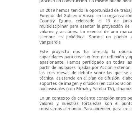
proceso en construcción. Lo mismo puede decirs
En 2019 hemos tenido la oportunidad de trabaja
Exterior del Gobierno Vasco en la organizació
Country Eguna, celebrado el 19 de juni
multidisciplinar para asentar la proyección de
valores y acciones. La esencia de una marca
siempre es poliédrica. Somos un pueblo a
vanguardia.
Este proyecto nos ha ofrecido la oportu
capacidades para crear un foro de reflexión y 
apasionante. Hemos participado en todas las
partir de las bases fijadas por Acción Exterior
las tres mesas de debate sobre las que se art
técnica, asistencia en el plan de difusión, elab
soportes de imagen y difusión (en colaboración
audiovisuales (con Filmak y Yamba TV), dinamiza
En un contexto de creciente conexión entre per
valores y nuestras fortalezas son el pun
mostrarnos al mundo. Para aprender, para crece