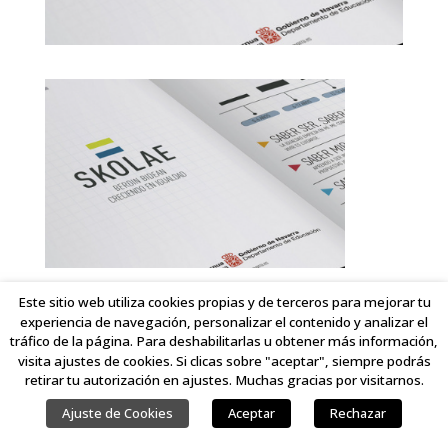
Este sitio web utiliza cookies propias y de terceros para mejorar tu
experiencia de navegación, personalizar el contenido y analizar el
COPYRIGHT © 2023 LINKING IDEAS. TODOS LOS DERECHOS RESERVADOS.
tráfico de la página. Para deshabilitarlas u obtener más información,
visita ajustes de cookies. Si clicas sobre "aceptar", siempre podrás
retirar tu autorización en ajustes. Muchas gracias por visitarnos.
Ajuste de Cookies
Aceptar
Rechazar